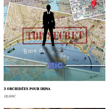
t
i
o
n
3 ORCHIDÉES POUR IRINA
18,00
€