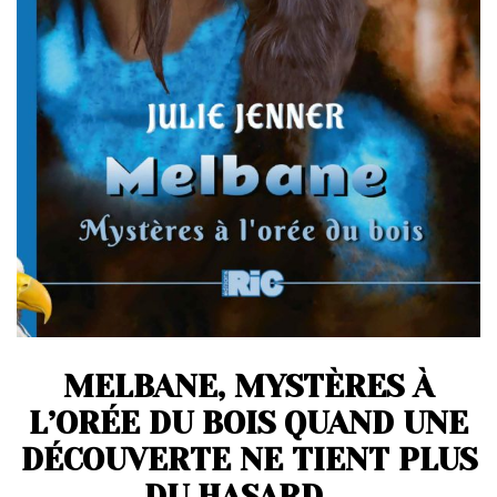
t
i
o
n
MELBANE, MYSTÈRES À
L’ORÉE DU BOIS QUAND UNE
DÉCOUVERTE NE TIENT PLUS
DU HASARD …