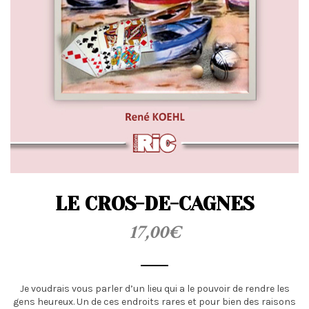
t
i
o
n
LE CROS-DE-CAGNES
17,00
€
Je voudrais vous parler d’un lieu qui a le pouvoir de rendre les
gens heureux. Un de ces endroits rares et pour bien des raisons