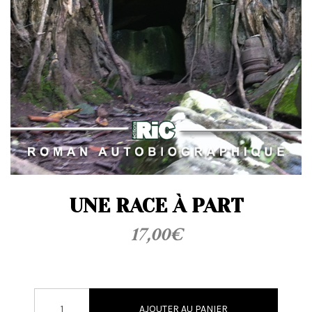
t
i
o
n
UNE RACE À PART
17,00
€
AJOUTER AU PANIER