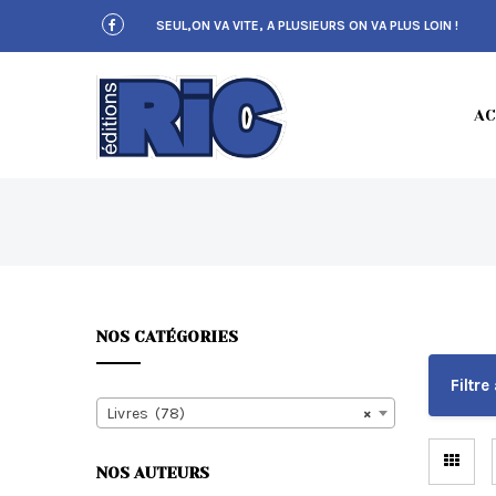
S
SEUL,ON VA VITE, A PLUSIEURS ON VA PLUS LOIN !
k
i
p
t
E
o
AC
m
a
i
n
c
D
o
n
t
e
n
NOS CATÉGORIES
t
I
Filtre 
Livres (78)
×
NOS AUTEURS
T