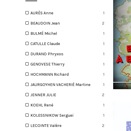
AURÈS Anne
1
BEAUDOIN Jean
2
I
BULMÉ Michel
1
CATULLE Claude
1
DURAND Phryxos
1
GENOVESE Thierry
1
O
HOCHMANN Richard
1
JAURGOYHEN VACHERIÉ Martine
1
JENNER JULIE
2
N
KOEHL René
1
KOLESSNIKOW Sergueï
1
LECOINTE Valère
2