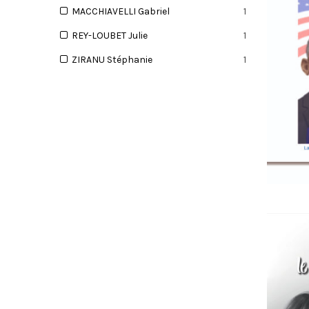
S
MACCHIAVELLI Gabriel
1
REY-LOUBET Julie
1
ZIRANU Stéphanie
1
R
I
C