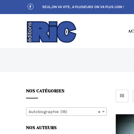
S
SEUL,ON VA VITE, A PLUSIEURS ON VA PLUS LOIN !
k
i
p
t
E
o
AC
m
a
i
n
c
D
o
n
t
e
n
NOS CATÉGORIES
t
I
Autobiographie (18)
×
NOS AUTEURS
T