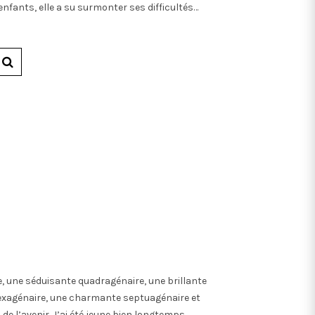
enfants, elle a su surmonter ses difficultés…
e, une séduisante quadragénaire, une brillante
exagénaire, une charmante septuagénaire et
de l’avenir. J’ai été jeune bien longtemps…