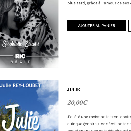
plus tard, grâce à l’amour de ses 
AJOUTER AU PANIER
JULIE
20,00
€
J’ai été une ravissante trentenair
quinquagénaire, une sémillante s
maintenant une octogénaire qui a 