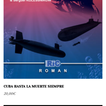
t
i
o
n
CUBA HASTA LA MUERTE SIEMPRE
20,00
€