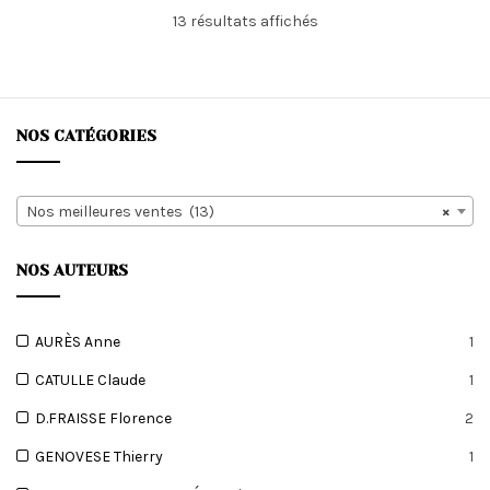
Trié
13 résultats affichés
du
plus
récent
au
plus
NOS CATÉGORIES
ancien
Nos meilleures ventes (13)
×
NOS AUTEURS
AURÈS Anne
1
CATULLE Claude
1
D.FRAISSE Florence
2
GENOVESE Thierry
1