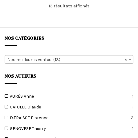
Trié
13 résultats affichés
du
plus
récent
au
plus
NOS CATÉGORIES
ancien
Nos meilleures ventes (13)
×
NOS AUTEURS
AURÈS Anne
1
CATULLE Claude
1
D.FRAISSE Florence
2
GENOVESE Thierry
1