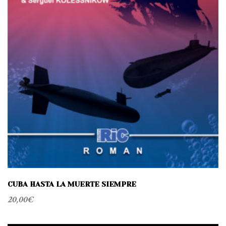
t
i
o
n
CUBA HASTA LA MUERTE SIEMPRE
20,00
€