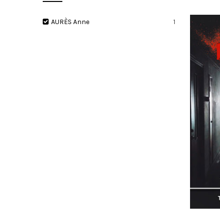
AURÈS Anne
1
I
O
N