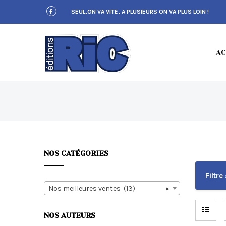
S
SEUL,ON VA VITE, A PLUSIEURS ON VA PLUS LOIN !
k
i
p
t
E
o
AC
m
a
i
n
c
D
o
n
t
e
n
NOS CATÉGORIES
t
I
Filtre 
Nos meilleures ventes (13)
×
NOS AUTEURS
T