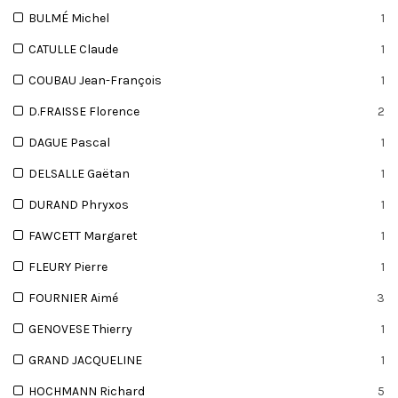
BULMÉ Michel
1
CATULLE Claude
1
COUBAU Jean-François
1
D.FRAISSE Florence
2
DAGUE Pascal
1
DELSALLE Gaëtan
1
DURAND Phryxos
1
FAWCETT Margaret
1
FLEURY Pierre
1
FOURNIER Aimé
3
GENOVESE Thierry
1
GRAND JACQUELINE
1
HOCHMANN Richard
5