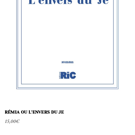
t
i
o
n
RÉMIA OU L’ENVERS DU JE
15,00
€