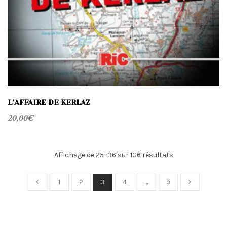
L’AFFAIRE DE KERLAZ
20,00
€
Trié
Affichage de 25–36 sur 106 résultats
du
plus
1
2
3
4
…
9
récent
au
plus
ancien