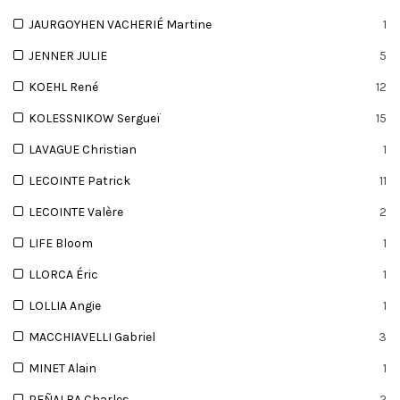
JAURGOYHEN VACHERIÉ Martine
1
JENNER JULIE
5
KOEHL René
12
KOLESSNIKOW Sergueï
15
LAVAGUE Christian
1
LECOINTE Patrick
11
LECOINTE Valère
2
LIFE Bloom
1
LLORCA Éric
1
LOLLIA Angie
1
MACCHIAVELLI Gabriel
3
MINET Alain
1
PEÑALBA Charles
2