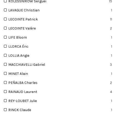
KOLESSNIKOW Sergueï
15
LAVAGUE Christian
1
LECOINTE Patrick
11
LECOINTE Valère
2
LIFE Bloom
1
LLORCA Éric
1
LOLLIA Angie
1
MACCHIAVELLI Gabriel
3
MINET Alain
1
PEÑALBA Charles
2
RAINAUD Laurent
4
REY-LOUBET Julie
1
RINCK Claude
1