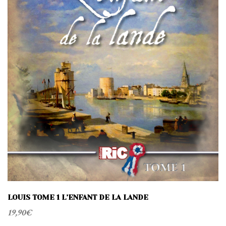
t
i
o
n
LOUIS TOME 1 L’ENFANT DE LA LANDE
19,90
€