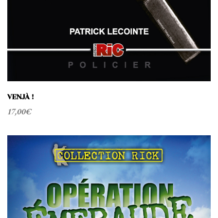
VENJÀ !
17,00
€