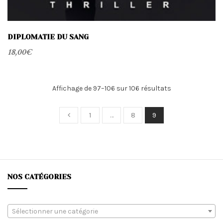
DIPLOMATIE DU SANG
18,00
€
Trié
Affichage de 97–106 sur 106 résultats
du
plus
1
…
8
9
récent
au
plus
ancien
NOS CATÉGORIES
Sélectionner une catégorie