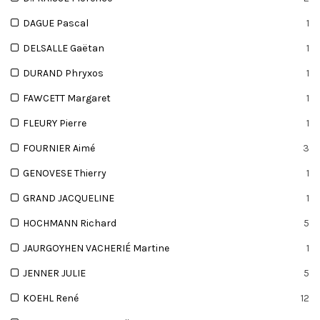
DAGUE Pascal
1
DELSALLE Gaëtan
1
DURAND Phryxos
1
FAWCETT Margaret
1
FLEURY Pierre
1
FOURNIER Aimé
3
GENOVESE Thierry
1
GRAND JACQUELINE
1
HOCHMANN Richard
5
JAURGOYHEN VACHERIÉ Martine
1
JENNER JULIE
5
KOEHL René
12