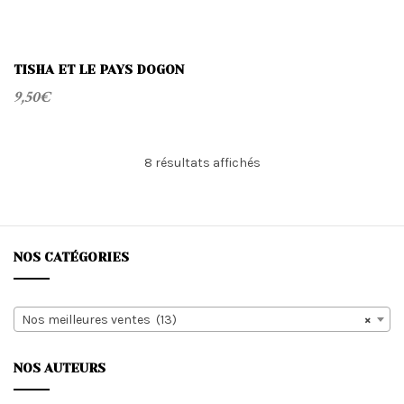
TISHA ET LE PAYS DOGON
9,50
€
Trié
8 résultats affichés
du
plus
récent
au
plus
NOS CATÉGORIES
ancien
Nos meilleures ventes (13)
×
NOS AUTEURS