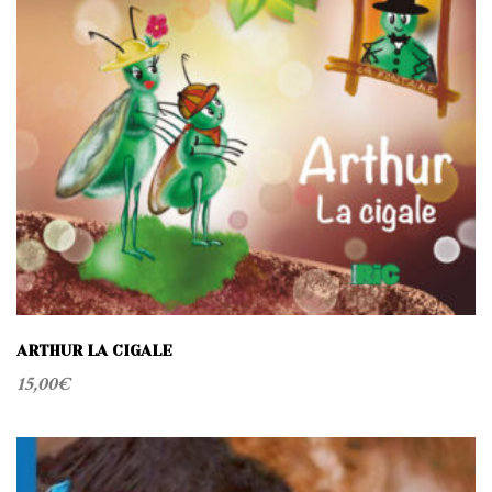
t
i
o
n
ARTHUR LA CIGALE
15,00
€