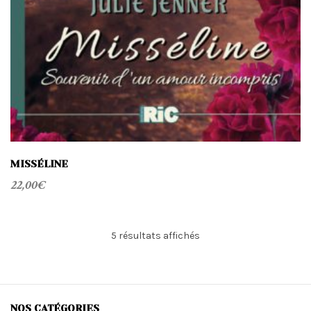
MISSÉLINE
22,00
€
Trié
5 résultats affichés
du
plus
récent
au
plus
NOS CATÉGORIES