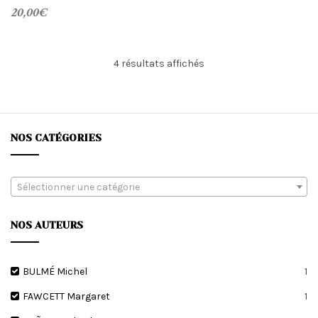
20,00
€
Trié
4 résultats affichés
du
plus
récent
au
plus
NOS CATÉGORIES
ancien
Sélectionner une catégorie
NOS AUTEURS
BULMÉ Michel
1
FAWCETT Margaret
1