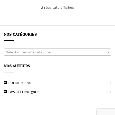
Trié
2 résultats affichés
du
plus
récent
au
plus
NOS CATÉGORIES
ancien
Sélectionner une catégorie
NOS AUTEURS
BULMÉ Michel
1
FAWCETT Margaret
1