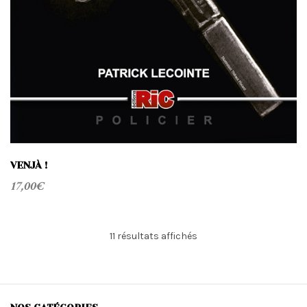
VENJÀ !
17,00
€
Trié
11 résultats affichés
du
plus
récent
au
plus