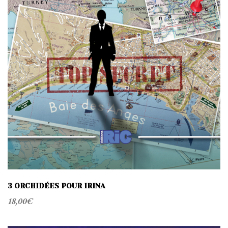
t
i
o
n
3 ORCHIDÉES POUR IRINA
18,00
€