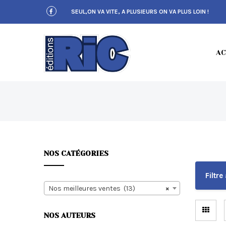
S
SEUL,ON VA VITE, A PLUSIEURS ON VA PLUS LOIN !
k
i
p
t
E
o
AC
m
a
i
n
c
D
o
n
t
e
n
NOS CATÉGORIES
t
I
Filtre 
Nos meilleures ventes (13)
×
NOS AUTEURS
T