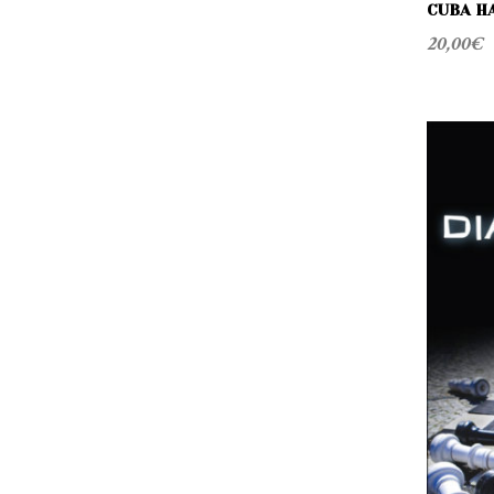
S
CUBA H
20,00
€
R
I
C