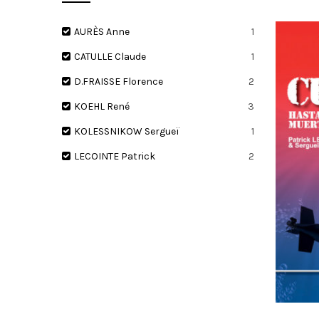
AURÈS Anne
1
CATULLE Claude
1
I
D.FRAISSE Florence
2
KOEHL René
3
KOLESSNIKOW Sergueï
1
LECOINTE Patrick
2
O
N