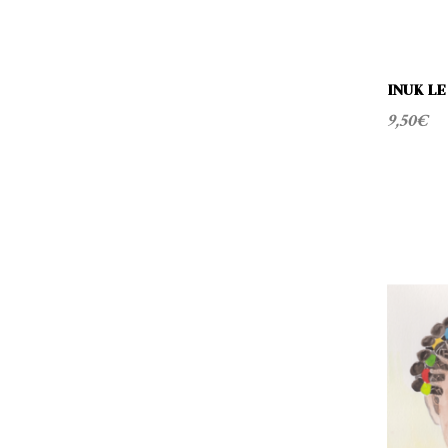
INUK LE
9,50
€