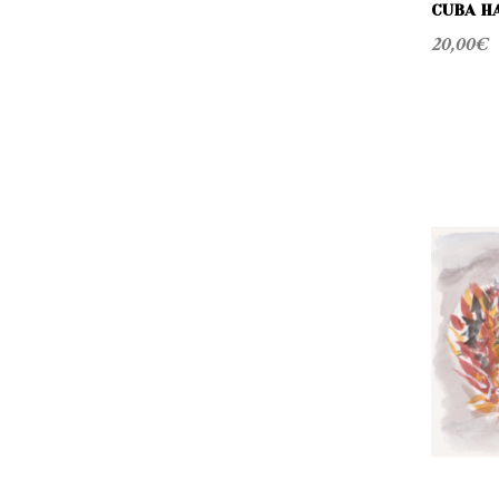
S
CUBA H
20,00
€
R
I
C