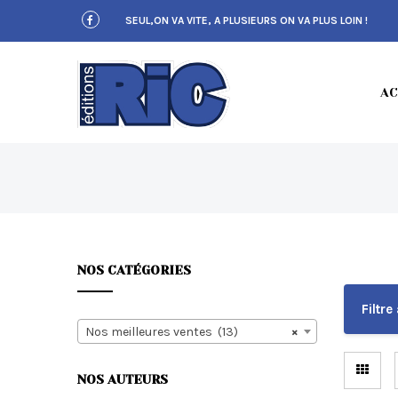
S
SEUL,ON VA VITE, A PLUSIEURS ON VA PLUS LOIN !
k
i
p
t
E
o
AC
m
a
i
n
c
D
o
n
t
e
n
NOS CATÉGORIES
t
I
Filtre 
Nos meilleures ventes (13)
×
NOS AUTEURS
T