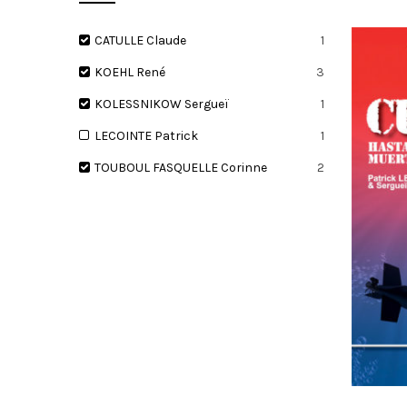
CATULLE Claude
1
KOEHL René
3
I
KOLESSNIKOW Sergueï
1
LECOINTE Patrick
1
TOUBOUL FASQUELLE Corinne
2
O
N