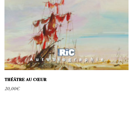
THÉÂTRE AU CŒUR
20,00
€