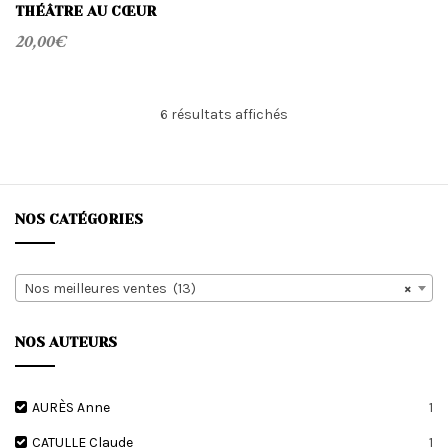
THÉÂTRE AU CŒUR
20,00
€
Trié
6 résultats affichés
du
plus
récent
au
plus
NOS CATÉGORIES
ancien
Nos meilleures ventes (13)
×
NOS AUTEURS
AURÈS Anne
1
CATULLE Claude
1