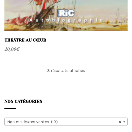
THÉÂTRE AU CŒUR
20,00
€
Trié
3 résultats affichés
du
plus
récent
au
plus
NOS CATÉGORIES
ancien
Nos meilleures ventes (13)
×