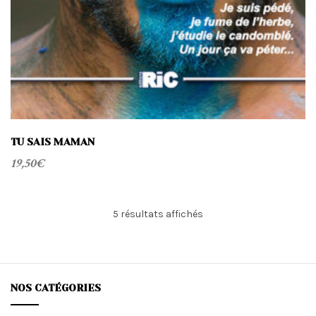
TU SAIS MAMAN
19,50
€
Trié
5 résultats affichés
du
plus
récent
au
plus
NOS CATÉGORIES
ancien