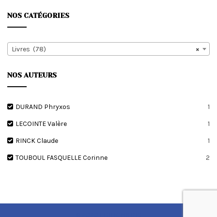
au
plus
NOS CATÉGORIES
ancien
Livres (78)
×
NOS AUTEURS
DURAND Phryxos
1
LECOINTE Valère
1
RINCK Claude
1
TOUBOUL FASQUELLE Corinne
2
© 2020 EDITIONS RIC