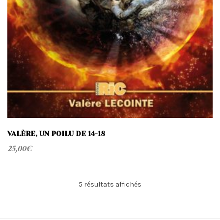
VALÈRE, UN POILU DE 14-18
25,00
€
Trié
5 résultats affichés
du
plus
récent