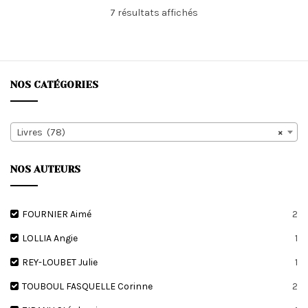
Trié
7 résultats affichés
du
plus
récent
au
plus
NOS CATÉGORIES
ancien
Livres (78)
×
NOS AUTEURS
FOURNIER Aimé
2
LOLLIA Angie
1
REY-LOUBET Julie
1
TOUBOUL FASQUELLE Corinne
2