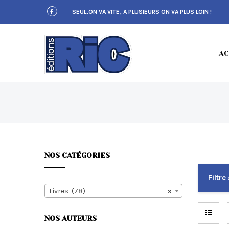
S
SEUL,ON VA VITE, A PLUSIEURS ON VA PLUS LOIN !
k
i
p
t
E
o
AC
m
a
i
n
c
D
o
n
t
e
n
NOS CATÉGORIES
t
I
Filtre 
Livres (78)
×
NOS AUTEURS
T