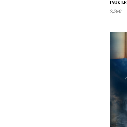
S
INUK LE
9,50
€
R
I
C