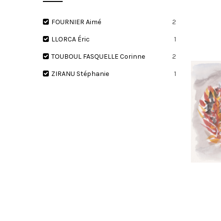
FOURNIER Aimé
2
LLORCA Éric
1
I
TOUBOUL FASQUELLE Corinne
2
ZIRANU Stéphanie
1
O
N