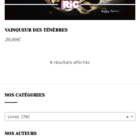
VAINQUEUR DES TÉNÈBRES
20,00
€
Trié
6 résultats affichés
du
plus
récent
au
plus
NOS CATÉGORIES
ancien
Livres (78)
×
NOS AUTEURS