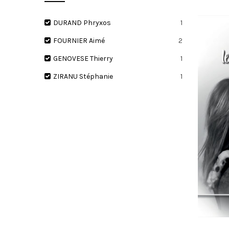
DURAND Phryxos
1
FOURNIER Aimé
2
I
GENOVESE Thierry
1
ZIRANU Stéphanie
1
O
N