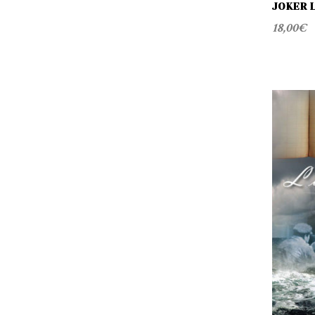
S
JOKER L
18,00
€
R
I
C