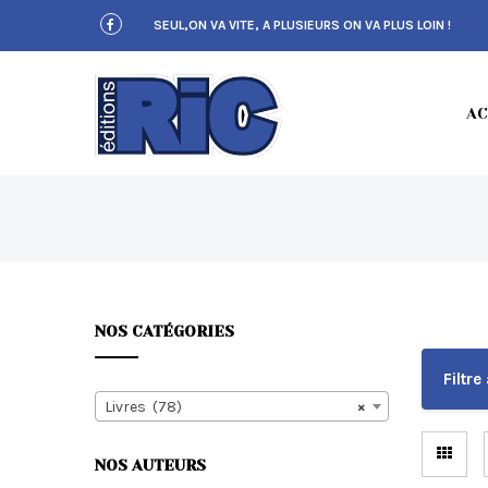
S
SEUL,ON VA VITE, A PLUSIEURS ON VA PLUS LOIN !
k
i
p
t
E
o
AC
m
a
i
n
c
D
o
n
t
e
n
NOS CATÉGORIES
t
I
Filtre 
Livres (78)
×
NOS AUTEURS
T