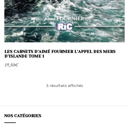
LES CARNETS D’AIMÉ FOURNIER L’APPEL DES MERS
D’ISLANDE TOME 1
19,50
€
Trié
3 résultats affichés
du
plus
récent
au
plus
NOS CATÉGORIES
ancien