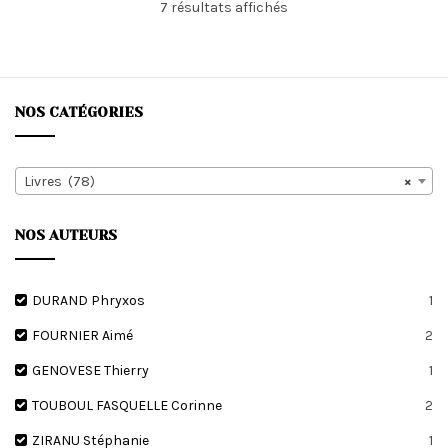
Trié
7 résultats affichés
du
plus
récent
au
plus
NOS CATÉGORIES
ancien
Livres (78)
×
NOS AUTEURS
DURAND Phryxos
1
FOURNIER Aimé
2
GENOVESE Thierry
1
TOUBOUL FASQUELLE Corinne
2
ZIRANU Stéphanie
1