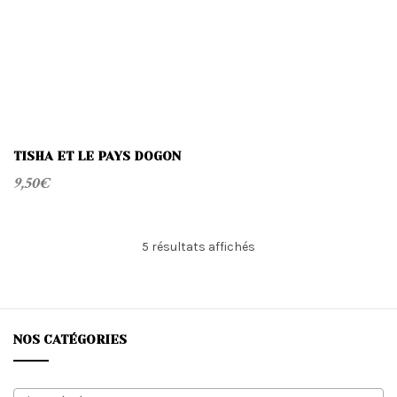
TISHA ET LE PAYS DOGON
9,50
€
Trié
5 résultats affichés
du
plus
récent
au
plus
NOS CATÉGORIES
ancien