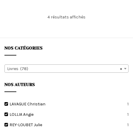
Trié
4 résultats affichés
du
plus
récent
au
plus
NOS CATÉGORIES
ancien
Livres (78)
×
NOS AUTEURS
LAVAGUE Christian
1
LOLLIA Angie
1
REY-LOUBET Julie
1