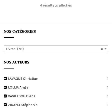
Trié
4 résultats affichés
du
plus
récent
au
plus
NOS CATÉGORIES
ancien
Livres (78)
×
NOS AUTEURS
LAVAGUE Christian
1
LOLLIA Angie
1
VASILESCU Diane
1
ZIRANU Stéphanie
1