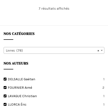
Trié
7 résultats affichés
du
plus
récent
au
plus
NOS CATÉGORIES
ancien
Livres (78)
×
NOS AUTEURS
DELSALLE Gaëtan
1
FOURNIER Aimé
2
LAVAGUE Christian
1
LLORCA Éric
1