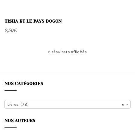
TISHA ET LE PAYS DOGON
9,50
€
Trié
6 résultats affichés
du
plus
récent
au
plus
NOS CATÉGORIES
ancien
Livres (78)
×
NOS AUTEURS