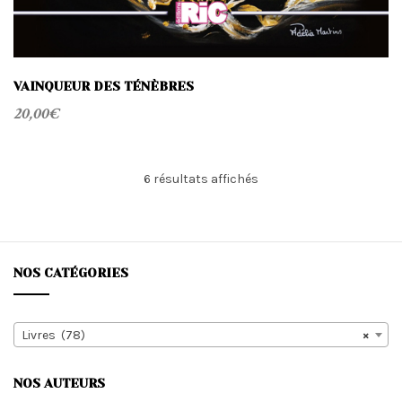
VAINQUEUR DES TÉNÈBRES
20,00
€
Trié
6 résultats affichés
du
plus
récent
au
plus
NOS CATÉGORIES
ancien
Livres (78)
×
NOS AUTEURS