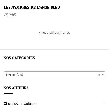
LES NYMPHES DE L’ANGE BLEU
15,00
€
Trié
4 résultats affichés
du
plus
récent
au
plus
NOS CATÉGORIES
ancien
Livres (78)
×
NOS AUTEURS
DELSALLE Gaëtan
1