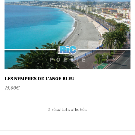
LES NYMPHES DE L’ANGE BLEU
15,00
€
Trié
5 résultats affichés
du
plus
récent
au