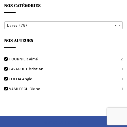
plus
NOS CATÉGORIES
ancien
Livres (78)
×
NOS AUTEURS
FOURNIER Aimé
2
LAVAGUE Christian
1
LOLLIA Angie
1
VASILESCU Diane
1
© 2020 EDITIONS RIC