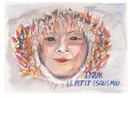
t
i
o
n