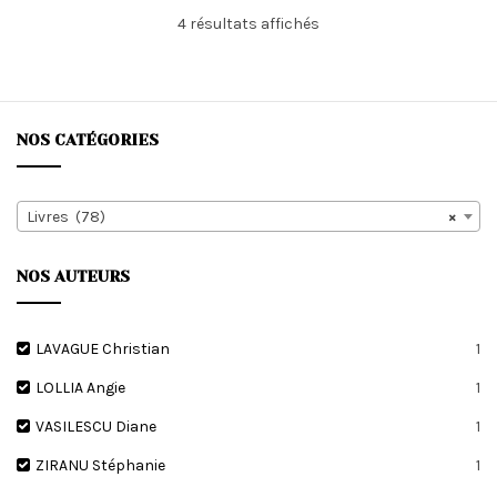
Trié
4 résultats affichés
du
plus
récent
au
plus
NOS CATÉGORIES
ancien
Livres (78)
×
NOS AUTEURS
LAVAGUE Christian
1
LOLLIA Angie
1
VASILESCU Diane
1
ZIRANU Stéphanie
1