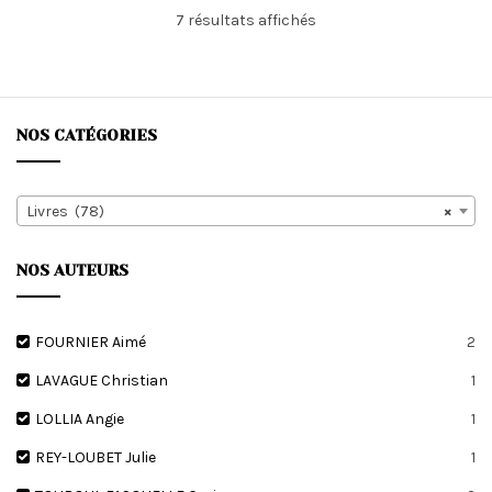
Trié
7 résultats affichés
du
plus
récent
au
plus
NOS CATÉGORIES
ancien
Livres (78)
×
NOS AUTEURS
FOURNIER Aimé
2
LAVAGUE Christian
1
LOLLIA Angie
1
REY-LOUBET Julie
1