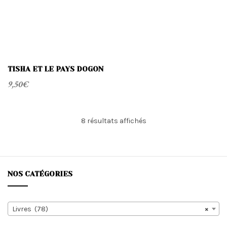
TISHA ET LE PAYS DOGON
9,50
€
Trié
8 résultats affichés
du
plus
récent
au
plus
NOS CATÉGORIES
ancien
Livres (78)
×