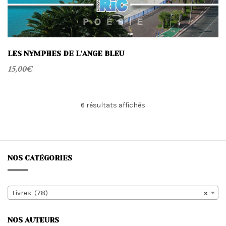
LES NYMPHES DE L’ANGE BLEU
15,00
€
Trié
6 résultats affichés
du
plus
récent
au
plus
NOS CATÉGORIES
ancien
Livres (78)
×
NOS AUTEURS