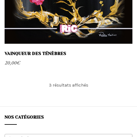
VAINQUEUR DES TÉNÈBRES
20,00
€
Trié
3 résultats affichés
du
plus
récent
au
plus
NOS CATÉGORIES
ancien