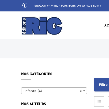
S
SEUL,ON VA VITE, A PLUSIEURS ON VA PLUS LOIN !
k
i
p
t
E
o
AC
m
a
i
n
c
D
o
n
t
e
n
NOS CATÉGORIES
t
I
Filtre 
Enfants (6)
×
NOS AUTEURS
T