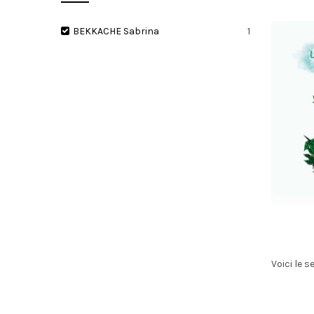
BEKKACHE Sabrina
1
I
O
N
Voici le s