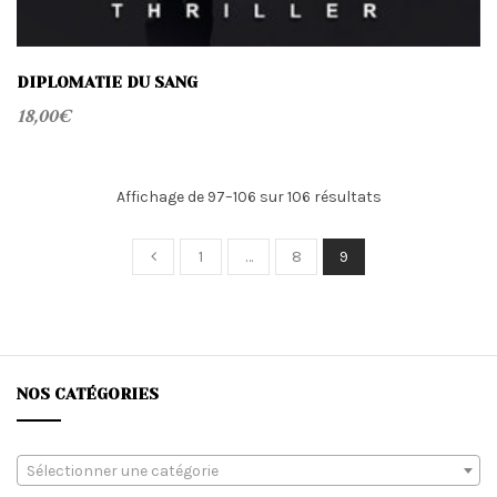
DIPLOMATIE DU SANG
18,00
€
Trié
Affichage de 97–106 sur 106 résultats
du
plus
1
…
8
9
récent
au
plus
ancien
NOS CATÉGORIES
Sélectionner une catégorie