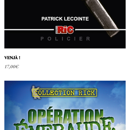
VENJÀ !
17,00
€