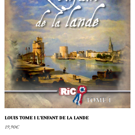
t
i
o
n
LOUIS TOME 1 L’ENFANT DE LA LANDE
19,90
€