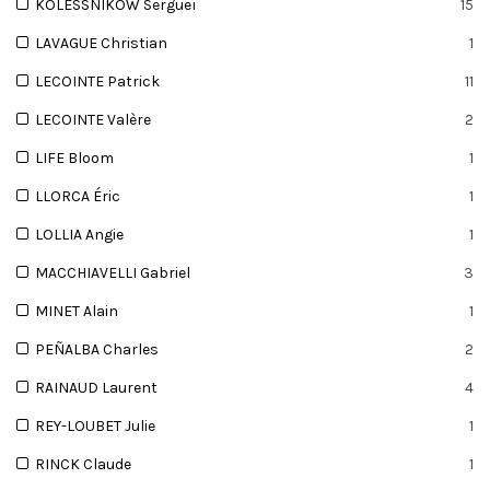
KOLESSNIKOW Sergueï
15
LAVAGUE Christian
1
LECOINTE Patrick
11
LECOINTE Valère
2
LIFE Bloom
1
LLORCA Éric
1
LOLLIA Angie
1
MACCHIAVELLI Gabriel
3
MINET Alain
1
PEÑALBA Charles
2
RAINAUD Laurent
4
REY-LOUBET Julie
1
RINCK Claude
1