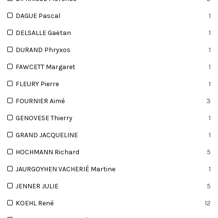
DAGUE Pascal
1
DELSALLE Gaëtan
1
DURAND Phryxos
1
FAWCETT Margaret
1
FLEURY Pierre
1
FOURNIER Aimé
3
GENOVESE Thierry
1
GRAND JACQUELINE
1
HOCHMANN Richard
5
JAURGOYHEN VACHERIÉ Martine
1
JENNER JULIE
5
KOEHL René
12