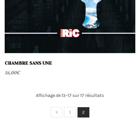
CHAMBRE SANS UNE
16,00
€
Trié
Affichage de 13–17 sur 17 résultats
du
plus
1
2
récent
au
plus
ancien