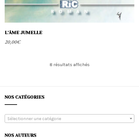
L’ÂME JUMELLE
20,00
€
Trié
8 résultats affichés
du
plus
récent
au
plus
NOS CATÉGORIES
ancien
Sélectionner une catégorie
NOS AUTEURS