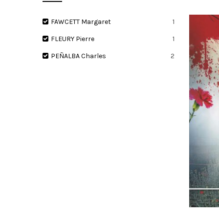
FAWCETT Margaret
1
FLEURY Pierre
1
I
PEÑALBA Charles
2
O
N