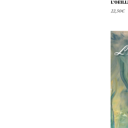
S
L’OEIL
22,50
€
R
I
C