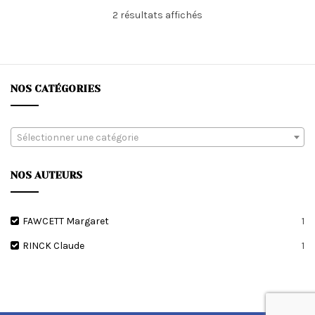
Trié
2 résultats affichés
du
plus
récent
au
plus
NOS CATÉGORIES
ancien
Sélectionner une catégorie
NOS AUTEURS
FAWCETT Margaret
1
RINCK Claude
1