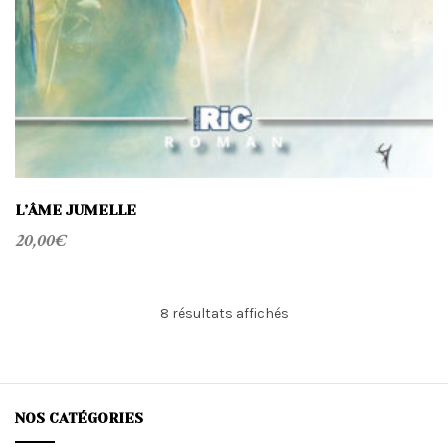
L’ÂME JUMELLE
20,00
€
Trié
8 résultats affichés
du
plus
récent
au
plus
NOS CATÉGORIES
ancien