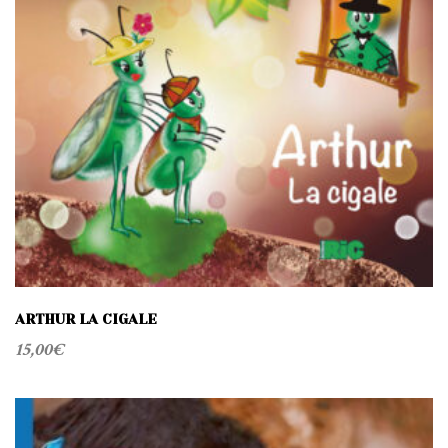
t
i
o
n
ARTHUR LA CIGALE
15,00
€